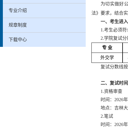
为切实做好
专业介绍
法》
要求
，结合实
一、考生进入
规章制度
1.
考生必须符
2.
学院复试分
下载中心
专
业
外交学
复试分数线按
二
、
复试时间
1.资格审查
时间：
2026
地点：
吉林大
2.笔试
时间：
2026