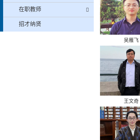
在职教师
招才纳贤
吴雁飞
王文奇