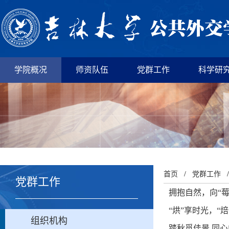
学院概况
师资队伍
党群工作
科学研
首页
/
党群工作
党群工作
拥抱自然，向“
“烘”享时光，
组织机构
踏秋觅佳景 同