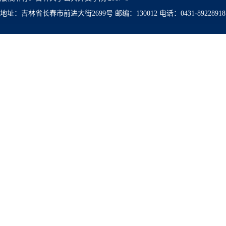
地址：吉林省长春市前进大街2699号 邮编：130012 电话：0431-89228918