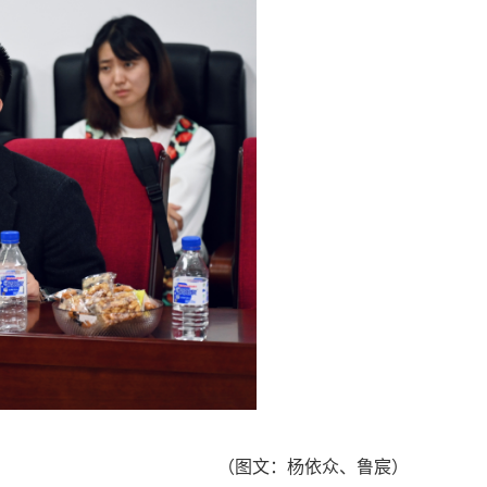
（
图文：杨依众、鲁宸）