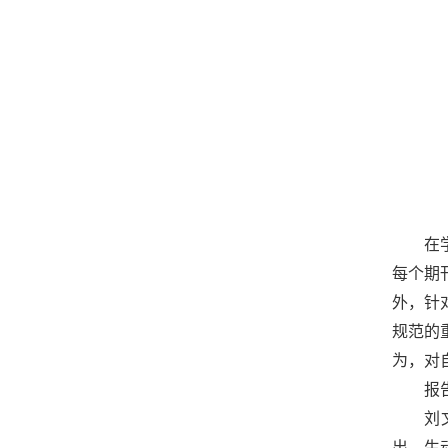
在
每个期
外，针
规范的
为，对
报
刘
出、生