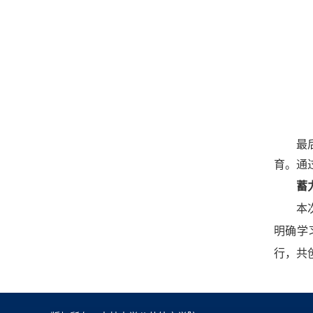
最
育。通
蓄
本
明确学
行，共