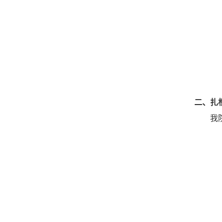
二、
扎
我