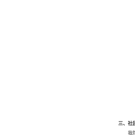
三、
社
我